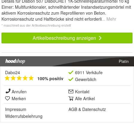
Details für Disbon 507 DisboCRET 1K-Schnellreparaturmörtel 10 kg
Eimer: Multifunktionaler, schnellhärtender Instandsetzungsmörtel mit
aktivem Korrosionsschutz zum Reprofilieren von Beton.
Korrosionsschutz und Haftbrücke sind nicht erforderli
... Mehr
* maschinell aus der Artikelbeschreibung erstellt
Artikelbeschreibung anzeigen
Platin
Dabo24
6911 Verkäufe
100% positiv
Gewerblich
Anrufen
Kontakt
Merken
Alle Artikel
Impressum
AGB
&
Datenschutz
Widerrufsbelehrung