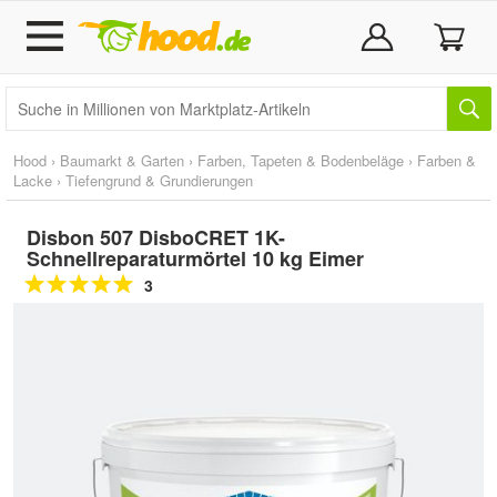
Hood
›
Baumarkt & Garten
›
Farben, Tapeten & Bodenbeläge
›
Farben &
Lacke
›
Tiefengrund & Grundierungen
Disbon 507 DisboCRET 1K-
Schnellreparaturmörtel 10 kg Eimer
3