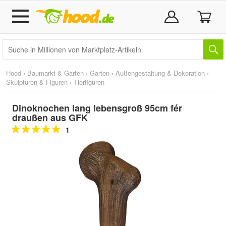
Hood
›
Baumarkt & Garten
›
Garten
›
Außengestaltung & Dekoration
›
Skulpturen & Figuren
›
Tierfiguren
Dinoknochen lang lebensgroß 95cm fér
draußen aus GFK
1