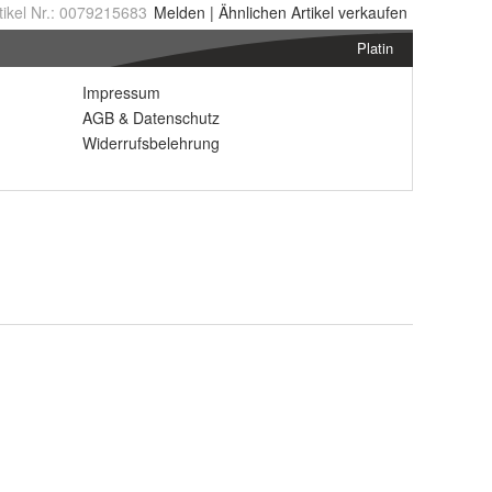
tikel Nr.:
0079215683
Melden
|
Ähnlichen
Artikel verkaufen
Platin
Impressum
AGB
&
Datenschutz
Widerrufsbelehrung