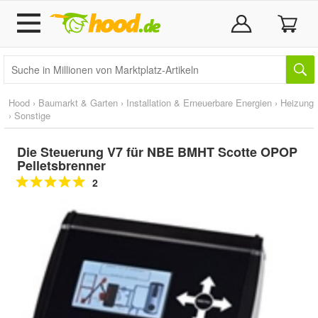
Hood
›
Baumarkt & Garten
›
Installation & Erneuerbare Energien
›
Heizung
›
Sonstige
Die Steuerung V7 für NBE BMHT Scotte OPOP
Pelletsbrenner
2