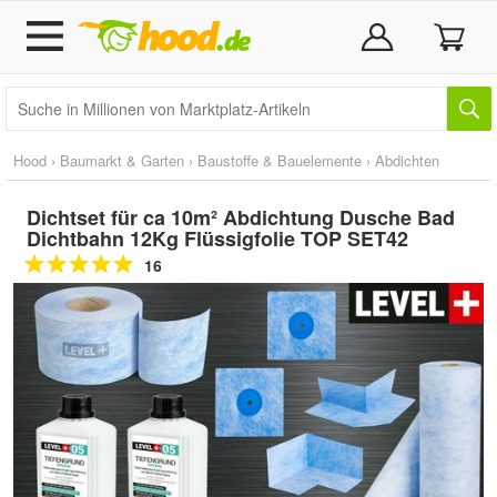
Hood
›
Baumarkt & Garten
›
Baustoffe & Bauelemente
›
Abdichten
Dichtset für ca 10m² Abdichtung Dusche Bad
Dichtbahn 12Kg Flüssigfolie TOP SET42
16