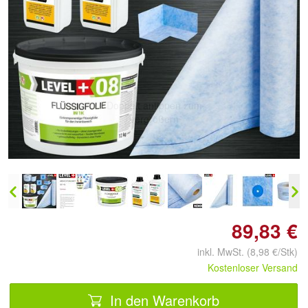
Doppelt antippen zum
vergrößern
89,83 €
inkl. MwSt. (8,98 €/Stk)
Kostenloser Versand
In den Warenkorb