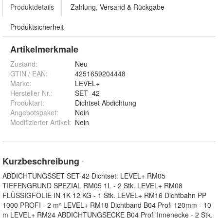
Produktdetails
Zahlung, Versand & Rückgabe
Produktsicherheit
Artikelmerkmale
Zustand:
Neu
GTIN / EAN:
4251659204448
Marke:
LEVEL+
Hersteller Nr.:
SET_42
Produktart
:
Dichtset Abdichtung
Angebotspaket
:
Nein
Modifizierter Artikel
:
Nein
Kurzbeschreibung
*
ABDICHTUNGSSET SET-42 Dichtset: LEVEL+ RM05
TIEFENGRUND SPEZIAL RM05 1L - 2 Stk. LEVEL+ RM08
FLÜSSIGFOLIE IN 1K 12 KG - 1 Stk. LEVEL+ RM16 Dichtbahn PP
1000 PROFI - 2 m² LEVEL+ RM18 Dichtband B04 Profi 120mm - 10
m LEVEL+ RM24 ABDICHTUNGSECKE B04 Profi Innenecke - 2 Stk.