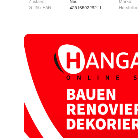
Zustand:
Neu
Marke:
GTIN / EAN:
4251659226211
Hersteller