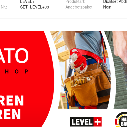
LEVEL+
Produktart
:
Dichtset Abd
 Nr.:
SET_LEVEL+08
Angebotspaket
:
Nein