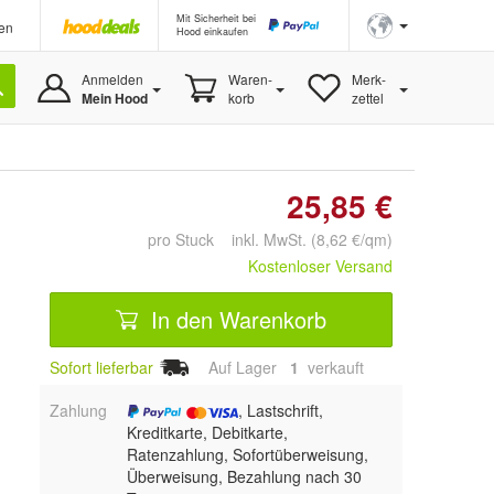
Mit Sicherheit bei
en
Hood einkaufen
Anmelden
Waren-
Merk-
Mein Hood
korb
zettel
25,85 €
pro Stuck inkl. MwSt. (8,62 €/qm)
Kostenloser Versand
In den Warenkorb
Sofort lieferbar
Auf Lager
1
 verkauft
Zahlung
, Lastschrift,
Kreditkarte, Debitkarte,
Ratenzahlung, Sofortüberweisung,
Überweisung, Bezahlung nach 30