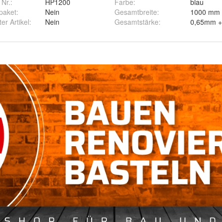
 Nr.:
HP1200
Farbe
:
blau
paket
:
Nein
Gesamtbreite
:
1000 mm
ter Artikel
:
Nein
Gesamtstärke
:
0,65mm +