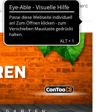
Gesamtmasse
:
300g/m²
Thermische belastung
:
von -30°C bis 90°C
/- 0,1mm
Berstdruck
:
2 bar