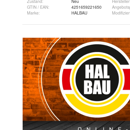
Zustand:
Neu
Hersteller
GTIN / EAN:
4251659221650
Angebots
Marke:
HALBAU
Modifizier