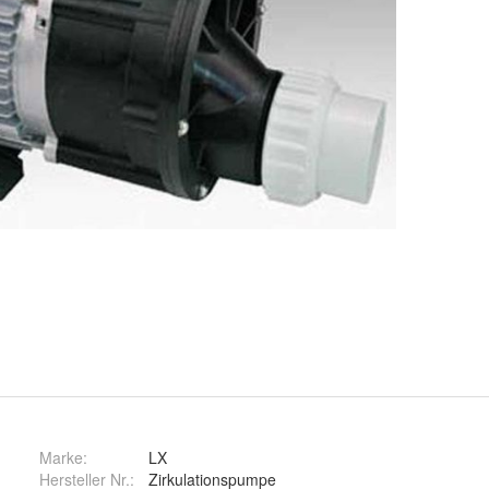
Marke:
LX
Hersteller Nr.:
Zirkulationspumpe