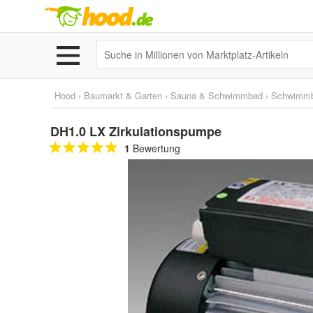
Hood
›
Baumarkt & Garten
›
Sauna & Schwimmbad
›
Schwimm
DH1.0 LX Zirkulationspumpe
1
Bewertung