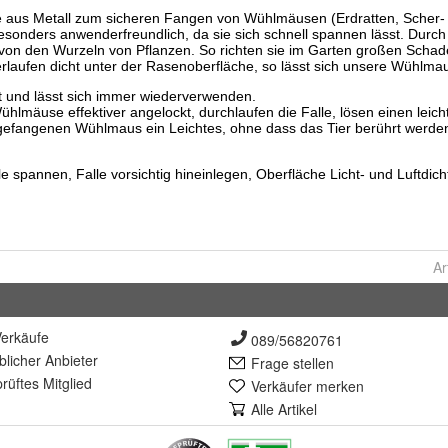
Ar
erkäufe
089/56820761
lich
er Anbieter
Frage stellen
rüft
es Mitglied
Verkäufer merken
Alle Artikel