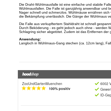
ZooUndGartenMuenchen
6002 V
100% positiv
Gewerb
ID-Gep