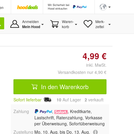
Mit Sicherheit bei
en
Hood einkaufen
Anmelden
Waren-
Merk-
Mein Hood
korb
zettel
4,99 €
inkl. MwSt.
Versandkosten nur 4,90 €
In den Warenkorb
Sofort lieferbar
10
Auf Lager
2
 verkauft
Zahlung
,
, Kreditkarte,
Lastschrift, Ratenzahlung, Vorkasse
per Überweisung, Sofortüberweisung
Zustellung
Mo, 10. Aug. bis Do, 13. Aug.