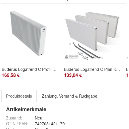
Buderus Logatrend C Profil Kompakt Flachheizkörper Typ 33 BH 400 seitliche Anschl
Buderus Logatrend C Plan Kompakt Heizkörper Bauhöhe 300 mm Typ 11 21 22 33
169,58 €
133,04 €
1
Produktdetails
Zahlung, Versand & Rückgabe
Artikelmerkmale
Zustand:
Neu
GTIN / EAN:
7427031421179