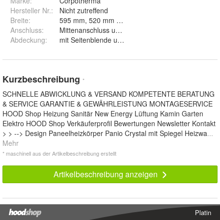
Marke:
Corpotherma
Hersteller Nr.:
Nicht zutreffend
Breite
:
595 mm, 520 mm und 445 mm
Anschluss
:
Mittenanschluss und Seitenanschluss
Abdeckung
:
mit Seitenblende und ohne Seitenblende
Kurzbeschreibung
*
SCHNELLE ABWICKLUNG & VERSAND KOMPETENTE BERATUNG
& SERVICE GARANTIE & GEWÄHRLEISTUNG MONTAGESERVICE
HOOD Shop Heizung Sanitär New Energy Lüftung Kamin Garten
Elektro HOOD Shop Verkäuferprofil Bewertungen Newsletter Kontakt
> > --> Design Paneelheizkörper Panio Crystal mit Spiegel Heizwa
...
Mehr
* maschinell aus der Artikelbeschreibung erstellt
Artikelbeschreibung anzeigen
Platin