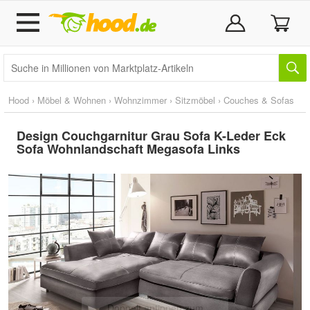
Hood
›
Möbel & Wohnen
›
Wohnzimmer
›
Sitzmöbel
›
Couches & Sofas
Design Couchgarnitur Grau Sofa K-Leder Eck
Sofa Wohnlandschaft Megasofa Links
Doppelt antippen zum