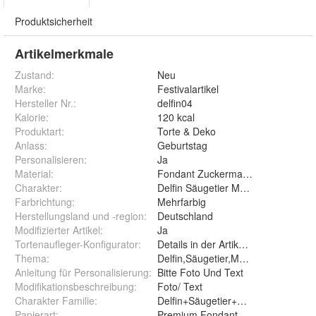
Produktsicherheit
Artikelmerkmale
Zustand:
Neu
Marke:
Festivalartikel
Hersteller Nr.:
delfin04
Kalorie
:
120 kcal
Produktart
:
Torte & Deko
Anlass
:
Geburtstag
Personalisieren
:
Ja
Material
:
Fondant Zuckermasse Oblate Zuck
Charakter
:
Delfin Säugetier Meerestiere Sch
Farbrichtung
:
Mehrfarbig
Herstellungsland und -region
:
Deutschland
Modifizierter Artikel
:
Ja
Tortenaufleger-Konfigurator
:
Details in der Artikelbeschreibung
Thema
:
Delfin,Säugetier,Meerestiere,Sch
Anleitung für Personalisierung
:
Bitte Foto Und Text
Modifikationsbeschreibung
:
Foto/ Text
Charakter Familie
:
Delfin+Säugetier+Meerstiere+Sc
Papierart
: