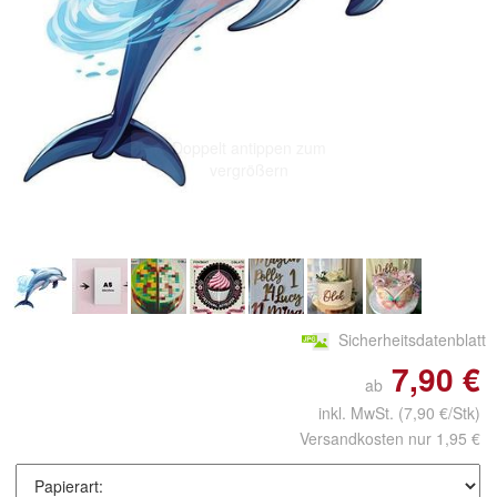
Doppelt antippen zum
vergrößern
Sicherheitsdatenblatt
7,90 €
ab
inkl. MwSt.
(7,90 €/Stk)
Versandkosten nur 1,95 €