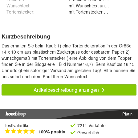
Wunschtext
:
mit Wunschtext und ohne Wunsc
Tortenstecker
:
mit Tortenstecker und ohne
Kurzbeschreibung
Das erhalten Sie beim Kauf: 1) eine Tortendekoration in der Größe
14 x 10 cm aus plastischem Zuckerguss oder essbarem Papier 2)
wunschgemäß mit Tortenstecker ( eine Abbildung von dem Topper
finden Sie in der Bildgalerie - Bild Nummer 6,7) Beim Kauf bis 16:15
Uhr erfolgt ein sofortiger Versand am gleichen Tag! Bitte nennen Sie
uns sofort nach dem Kauf Ihren Wunschtext.
Artikelbeschreibung anzeigen
Platin
festivalartikel
7211 Verkäufe
100% positiv
Gewerblich