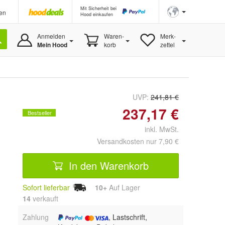
Mit Sicherheit bei
en
Hood einkaufen
Anmelden
Waren-
Merk-
Mein Hood
korb
zettel
UVP:
241,81 €
237,17 €
Bestseller
inkl. MwSt.
Versandkosten nur 7,90 €
In den Warenkorb
Sofort lieferbar
10+
Auf Lager
14
 verkauft
Zahlung
, Lastschrift,