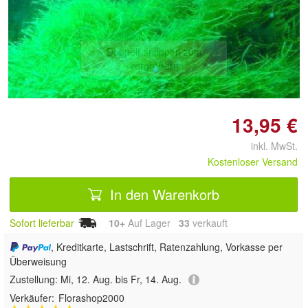
Doppelt antippen zum
vergrößern
13,95 €
inkl. MwSt.
Kostenloser Versand
In den Warenkorb
Sofort lieferbar
10+
Auf Lager
33
 verkauft
, Kreditkarte, Lastschrift, Ratenzahlung, Vorkasse per
Überweisung
Zustellung:
Mi, 12. Aug. bis Fr, 14. Aug.
Verkäufer:
Florashop2000