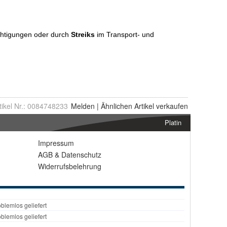
tikel Nr.:
0084748233
Melden
|
Ähnlichen
Artikel verkaufen
Platin
Impressum
AGB
&
Datenschutz
Widerrufsbelehrung