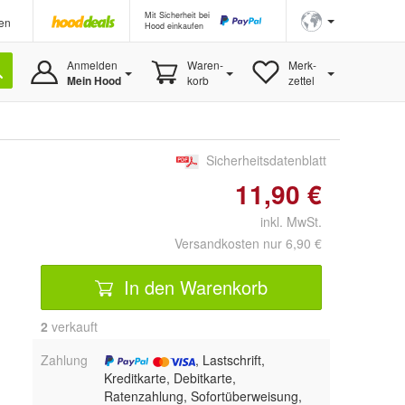
Mit Sicherheit bei
en
Hood einkaufen
Anmelden
Waren-
Merk-
Mein Hood
korb
zettel
Sicherheitsdatenblatt
11,90 €
inkl. MwSt.
Versandkosten nur 6,90 €
In den Warenkorb
2
 verkauft
Zahlung
, Lastschrift,
Kreditkarte, Debitkarte,
Ratenzahlung, Sofortüberweisung,