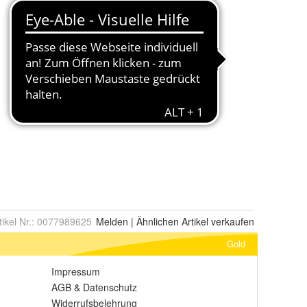
tikel Nr.:
0077989625
Melden
|
Ähnlichen
Artikel verkaufen
Gold
Impressum
AGB
&
Datenschutz
Widerrufsbelehrung