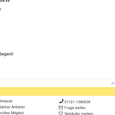
Ar
erkäufe
07121-1380638
lich
er Anbieter
Frage stellen
rüft
es Mitglied
Verkäufer merken