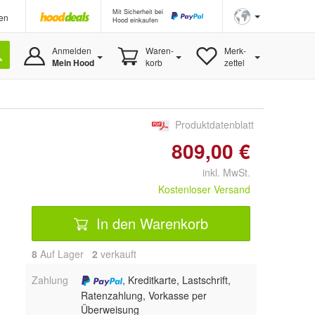
Mit Sicherheit bei
en
Hood einkaufen
Anmelden
Waren-
Merk-
Mein Hood
korb
zettel
Produktdatenblatt
809,00 €
inkl. MwSt.
Kostenloser Versand
In den Warenkorb
8
Auf Lager
2
 verkauft
Zahlung
, Kreditkarte, Lastschrift,
Ratenzahlung, Vorkasse per
Überweisung