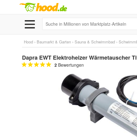
Hood
›
Baumarkt & Garten
›
Sauna & Schwimmbad
›
Schwimm
Dapra EWT Elektroheizer Wärmetauscher T
2
Bewertungen