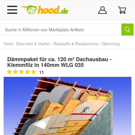
Hood
›
Baumarkt & Garten
›
Baustoffe & Bauelemente
›
Dämmung
Dämmpaket für ca. 120 m² Dachausbau -
Klemmfilz in 140mm WLG 035
11