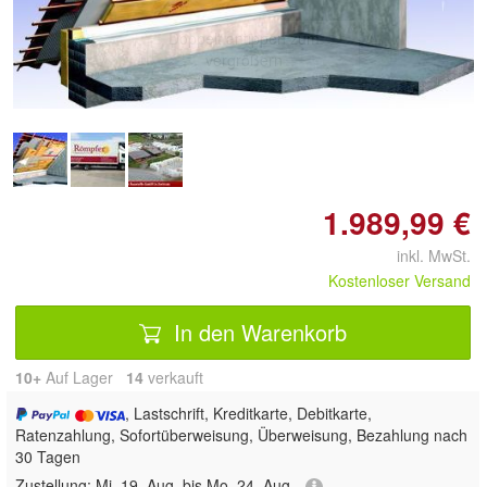
Doppelt antippen zum
vergrößern
1.989,99 €
inkl. MwSt.
Kostenloser Versand
In den Warenkorb
10+
Auf Lager
14
 verkauft
, Lastschrift, Kreditkarte, Debitkarte,
Ratenzahlung, Sofortüberweisung, Überweisung, Bezahlung nach
30 Tagen
Zustellung:
Mi, 19. Aug. bis Mo, 24. Aug.