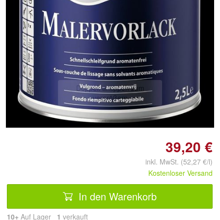
Doppelt antippen zum
vergrößern
39,20 €
inkl. MwSt. (52,27 €/l)
Kostenloser Versand
In den Warenkorb
10+
Auf Lager
1
 verkauft