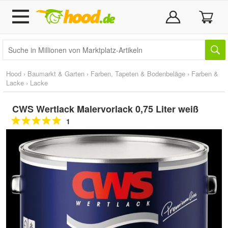
Hood
›
Baumarkt & Garten
›
Farben, Tapeten & Bodenbeläge
›
Farben &
Lacke
›
Lacke
CWS Wertlack Malervorlack 0,75 Liter weiß
1