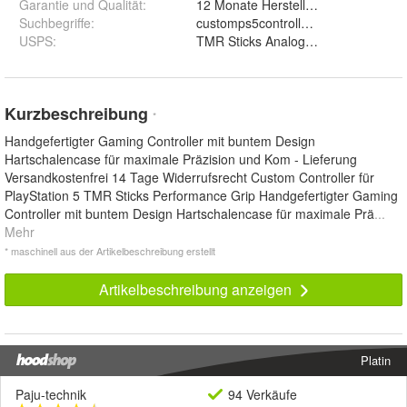
Garantie und Qualität
:
12 Monate Herstellergarantie made
Suchbegriffe
:
customps5controller dualsensegamepa
USPS
:
TMR Sticks Analoge Faceclick Tast
Kurzbeschreibung
*
Handgefertigter Gaming Controller mit buntem Design
Hartschalencase für maximale Präzision und Kom - Lieferung
Versandkostenfrei 14 Tage Widerrufsrecht Custom Controller für
PlayStation 5 TMR Sticks Performance Grip Handgefertigter Gaming
Controller mit buntem Design Hartschalencase für maximale Prä
...
Mehr
* maschinell aus der Artikelbeschreibung erstellt
Artikelbeschreibung anzeigen
Platin
Paju-technik
94 Verkäufe