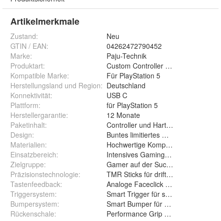
Artikelmerkmale
Zustand:
Neu
GTIN / EAN:
04262472790452
Marke:
Paju-Technik
Produktart
:
Custom Controller für für PlayStation
Kompatible Marke
:
Für PlayStation 5
Herstellungsland und Region
:
Deutschland
Konnektivität
:
USB C
Plattform
:
für PlayStation 5
Herstellergarantie
:
12 Monate
Paketinhalt
:
Controller und Hartschalencase
Design
:
Buntes limitiertes Custom Design
Materialien
:
Hochwertige Komponenten mit rutsc
Einsatzbereich
:
Intensives Gaming für Profis und Ca
Zielgruppe
:
Gamer auf der Suche nach Präzision 
Präzisionstechnologie
:
TMR Sticks für driftfreie Steuerung
Tastenfeedback
:
Analoge Faceclick Tasten mit Klick
Triggersystem
:
Smart Trigger für schnelle Reaktion
Bumpersystem
:
Smart Bumper für optimierte Schulte
Rückenschale
:
Performance Grip Rückenschale für