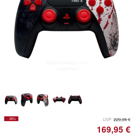
Doppelt antippen zum
vergrößern
- 26%
UVP:
229,95 €
169,95 €