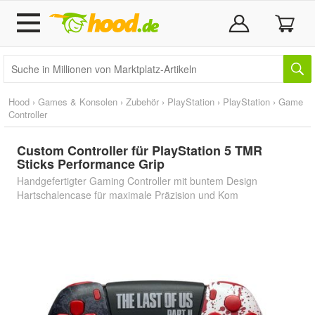
Hood
›
Games & Konsolen
›
Zubehör
›
PlayStation
›
PlayStation
›
Game
Controller
Custom Controller für PlayStation 5 TMR
Sticks Performance Grip
Handgefertigter Gaming Controller mit buntem Design
Hartschalencase für maximale Präzision und Kom