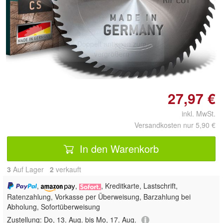
Doppelt antippen zum
vergrößern
27,97 €
inkl. MwSt.
Versandkosten nur 5,90 €
In den Warenkorb
3
Auf Lager
2
 verkauft
,
,
, Kreditkarte, Lastschrift,
Ratenzahlung, Vorkasse per Überweisung, Barzahlung bei
Abholung, Sofortüberweisung
Zustellung:
Do, 13. Aug. bis Mo, 17. Aug.