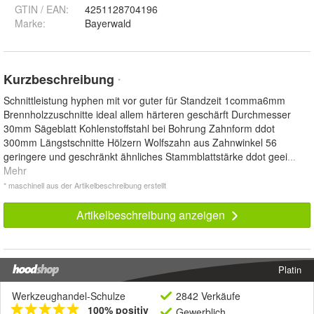
GTIN / EAN:
4251128704196
Marke:
Bayerwald
Kurzbeschreibung
*
Schnittleistung hyphen mit vor guter für Standzeit 1comma6mm
Brennholzzuschnitte ideal allem härteren geschärft Durchmesser
30mm Sägeblatt Kohlenstoffstahl bei Bohrung Zahnform ddot
300mm Längstschnitte Hölzern Wolfszahn aus Zahnwinkel 56
geringere und geschränkt ähnliches Stammblattstärke ddot geei
...
Mehr
* maschinell aus der Artikelbeschreibung erstellt
Artikelbeschreibung anzeigen
Platin
Werkzeughandel-Schulze
2842 Verkäufe
100% positiv
Gewerblich