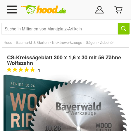
Hood
›
Baumarkt & Garten
›
Elektrowerkzeuge
›
Sägen
›
Zubehör
CS-Kreissägeblatt 300 x 1,6 x 30 mit 56 Zähne
Wolfszahn
1