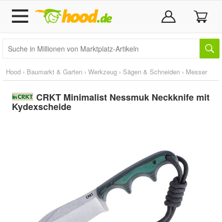
Hood
›
Baumarkt & Garten
›
Werkzeug
›
Sägen & Schneiden
›
Messer
CRKT Minimalist Nessmuk Neckknife mit
Kydexscheide