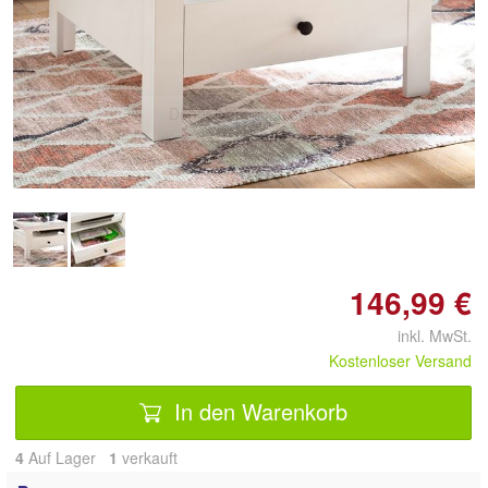
Doppelt antippen zum
vergrößern
146,99 €
inkl. MwSt.
Kostenloser Versand
In den Warenkorb
4
Auf Lager
1
 verkauft