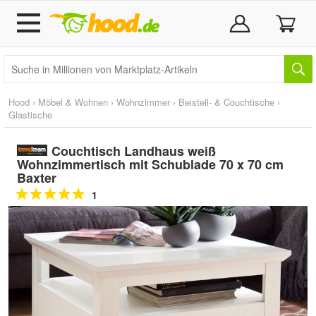
Hood
›
Möbel & Wohnen
›
Wohnzimmer
›
Beistell- & Couchtische
›
Glastische
Couchtisch Landhaus weiß
Wohnzimmertisch mit Schublade 70 x 70 cm
Baxter
1