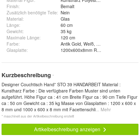
Material Figur
:
Kunstharz Polyesterharz
Finish
:
Bemalt
Zusätzlich benötigte Teile
:
Nein
Material
:
Glas
Länge
:
60 cm
Gewicht
:
35 kg
Maximale Länge
:
120 cm
Farbe
:
Glasplatte
:
1200x600x8mm Re
Kurzbeschreibung
*
Designer Couchtisch Hand” STO 39 HANDARBEIT Material :
Kunstharz Farbe : Die verfügbare Farben Muster sind unten
aufgeführt. Höhe Figur ca : 41 cm Breite Figur ca : 90 cm Tiefe Figur
ca : 50 cm Gewicht ca : 35 kg Masse von Glasplatten : 1200 x 600 x
8 mm und 1000 x 600 x 8 mm mit Facettenschli
... Mehr
* maschinell aus der Artikelbeschreibung erstellt
Artikelbeschreibung anzeigen