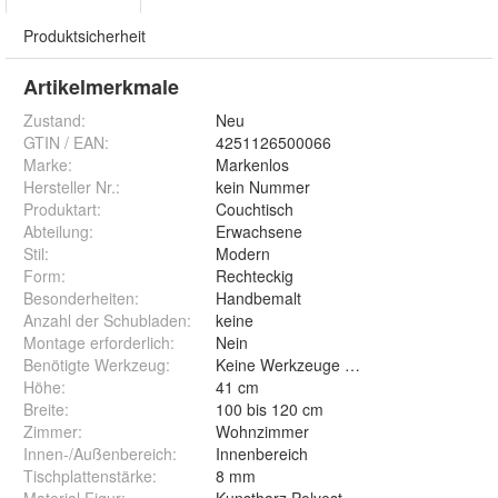
Produktsicherheit
Artikelmerkmale
Zustand:
Neu
GTIN / EAN:
4251126500066
Marke:
Markenlos
Hersteller Nr.:
kein Nummer
Produktart
:
Couchtisch
Abteilung
:
Erwachsene
Stil
:
Modern
Form
:
Rechteckig
Besonderheiten
:
Handbemalt
Anzahl der Schubladen
:
keine
Montage erforderlich
:
Nein
Benötigte Werkzeug
:
Keine Werkzeuge benötigt
Höhe
:
41 cm
Breite
:
100 bis 120 cm
Zimmer
:
Wohnzimmer
Innen-/Außenbereich
:
Innenbereich
Tischplattenstärke
:
8 mm