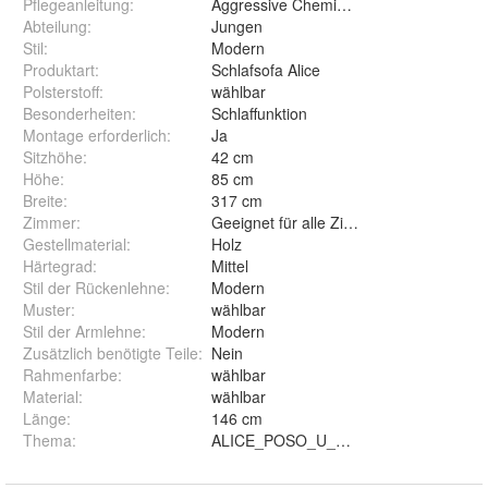
Pflegeanleitung
:
Aggressive Chemikalien vermeiden
Abteilung
:
Jungen
Stil
:
Modern
Produktart
:
Schlafsofa Alice
Polsterstoff
:
wählbar
Besonderheiten
:
Schlaffunktion
Montage erforderlich
:
Ja
Sitzhöhe
:
42 cm
Höhe
:
85 cm
Breite
:
317 cm
Zimmer
:
Geeignet für alle Zimmer
Gestellmaterial
:
Holz
Härtegrad
:
Mittel
Stil der Rückenlehne
:
Modern
Muster
:
wählbar
Stil der Armlehne
:
Modern
Zusätzlich benötigte Teile
:
Nein
Rahmenfarbe
:
wählbar
Material
:
wählbar
Länge
:
146 cm
Thema
:
ALICE_POSO_U_38, ALICE_POSO_U_1