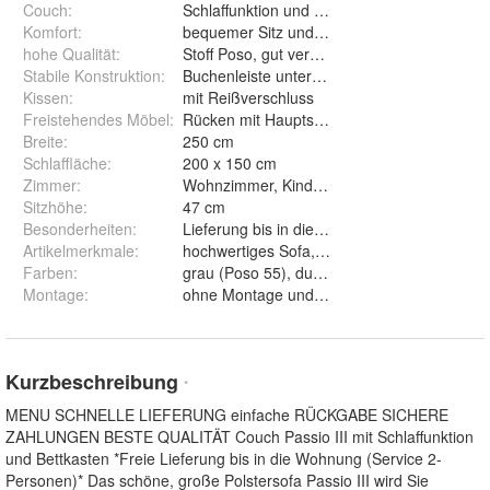
Couch
:
Schlaffunktion und Bettkasten
Komfort
:
bequemer Sitz und breite Armlehnen
hohe Qualität
:
Stoff Poso, gut verarbeitet
Stabile Konstruktion
:
Buchenleiste unter der Feder
Kissen
:
mit Reißverschluss
Freistehendes Möbel
:
Rücken mit Hauptstoff gepolstert
Breite
:
250 cm
Schlaffläche
:
200 x 150 cm
Zimmer
:
Wohnzimmer, Kinderzimmer, Arbeitszimmer
Sitzhöhe
:
47 cm
Besonderheiten
:
Lieferung bis in die Wohnung
Artikelmerkmale
:
hochwertiges Sofa, designer Sofa, luxus Sof
Farben
:
grau (Poso 55), dunkelgrau (Poso 60), beig
Montage
:
ohne Montage und mit Montage
Kurzbeschreibung
*
MENU SCHNELLE LIEFERUNG einfache RÜCKGABE SICHERE
ZAHLUNGEN BESTE QUALITÄT Couch Passio III mit Schlaffunktion
und Bettkasten *Freie Lieferung bis in die Wohnung (Service 2-
Personen)* Das schöne, große Polstersofa Passio III wird Sie