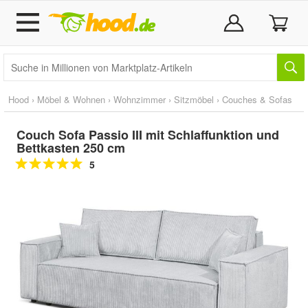
Hood
›
Möbel & Wohnen
›
Wohnzimmer
›
Sitzmöbel
›
Couches & Sofas
Couch Sofa Passio III mit Schlaffunktion und
Bettkasten 250 cm
5