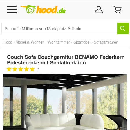
Hood
›
Möbel & Wohnen
›
Wohnzimmer
›
Sitzmöbel
›
Sofagarnituren
Couch Sofa Couchgarnitur BENAMO Federkern
Polesterecke mit Schlaffunktion
1