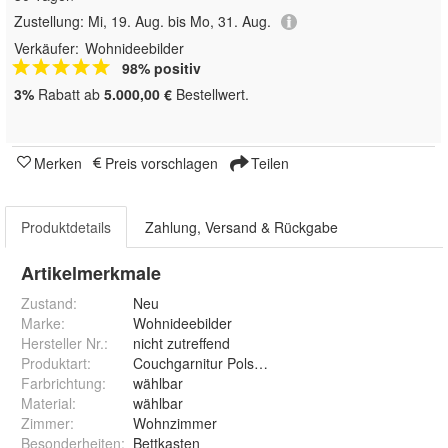
Zustellung:
Mi, 19. Aug. bis Mo, 31. Aug.
Verkäufer:
Wohnideebilder
98% positiv
3%
Rabatt ab
5.000,00 €
Bestellwert.
Merken
Preis vorschlagen
Teilen
Produktdetails
Zahlung, Versand & Rückgabe
Artikelmerkmale
Zustand:
Neu
Marke:
Wohnideebilder
Hersteller Nr.:
nicht zutreffend
Produktart
:
Couchgarnitur Polsterecke Couch Sofa mit Feder
Farbrichtung
:
wählbar
Material
:
wählbar
Zimmer
:
Wohnzimmer
Besonderheiten
:
Bettkasten