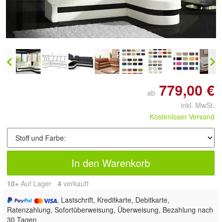
Doppelt antippen zum
vergrößern
779,00 €
ab
inkl. MwSt.
Kostenloser Versand
In den Warenkorb
10+
Auf Lager
4
 verkauft
, Lastschrift, Kreditkarte, Debitkarte,
Ratenzahlung, Sofortüberweisung, Überweisung, Bezahlung nach
30 Tagen