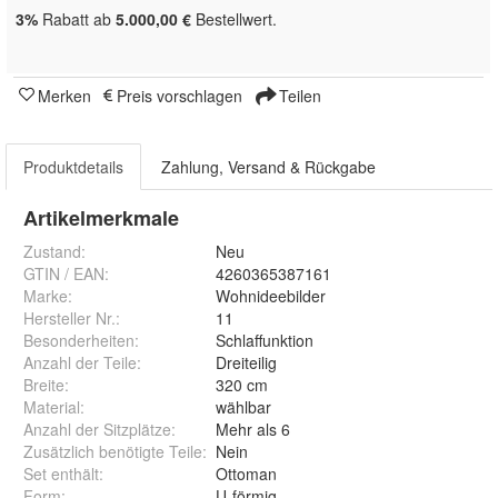
3%
Rabatt ab
5.000,00 €
Bestellwert.
Merken
Preis vorschlagen
Teilen
Produktdetails
Zahlung, Versand & Rückgabe
Artikelmerkmale
Zustand:
Neu
GTIN / EAN:
4260365387161
Marke:
Wohnideebilder
Hersteller Nr.:
11
Besonderheiten
:
Schlaffunktion
Anzahl der Teile
:
Dreiteilig
Breite
:
320 cm
Material
:
wählbar
Anzahl der Sitzplätze
:
Mehr als 6
Zusätzlich benötigte Teile
:
Nein
Set enthält
:
Ottoman
Form
:
U-förmig