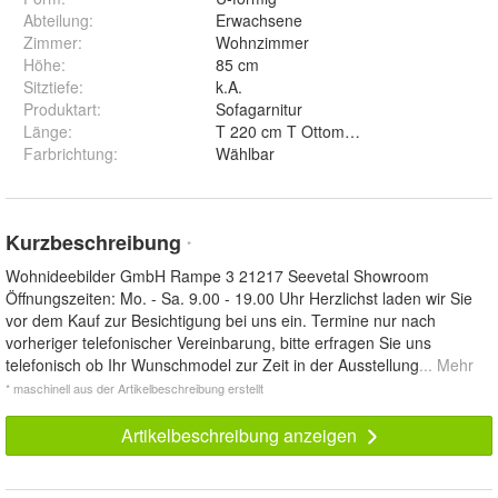
Abteilung
:
Erwachsene
Zimmer
:
Wohnzimmer
Höhe
:
85 cm
Sitztiefe
:
k.A.
Produktart
:
Sofagarnitur
Länge
:
T 220 cm T Ottomane 160 cm
Farbrichtung
:
Wählbar
Kurzbeschreibung
*
Wohnideebilder GmbH Rampe 3 21217 Seevetal Showroom
Öffnungszeiten: Mo. - Sa. 9.00 - 19.00 Uhr Herzlichst laden wir Sie
vor dem Kauf zur Besichtigung bei uns ein. Termine nur nach
vorheriger telefonischer Vereinbarung, bitte erfragen Sie uns
telefonisch ob Ihr Wunschmodel zur Zeit in der Ausstellung
... Mehr
* maschinell aus der Artikelbeschreibung erstellt
Artikelbeschreibung anzeigen