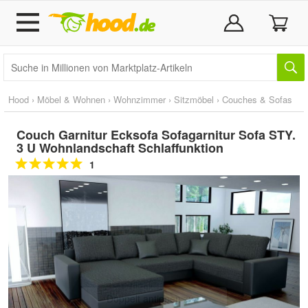
Hood
›
Möbel & Wohnen
›
Wohnzimmer
›
Sitzmöbel
›
Couches & Sofas
Couch Garnitur Ecksofa Sofagarnitur Sofa STY.
3 U Wohnlandschaft Schlaffunktion
1
Doppelt antippen zum