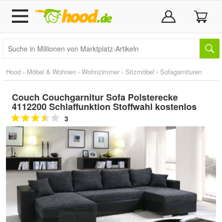
Hood
›
Möbel & Wohnen
›
Wohnzimmer
›
Sitzmöbel
›
Sofagarnituren
Couch Couchgarnitur Sofa Polsterecke
4112200 Schlaffunktion Stoffwahl kostenlos
3
Doppelt antippen zum