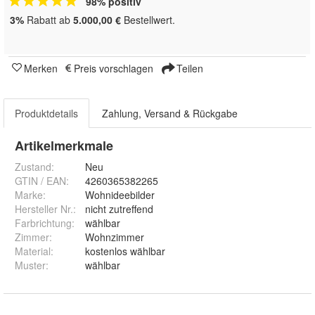
98% positiv
3%
Rabatt ab
5.000,00 €
Bestellwert.
Merken
Preis vorschlagen
Teilen
Produktdetails
Zahlung, Versand & Rückgabe
Artikelmerkmale
Zustand:
Neu
GTIN / EAN:
4260365382265
Marke:
Wohnideebilder
Hersteller Nr.:
nicht zutreffend
Farbrichtung
:
wählbar
Zimmer
:
Wohnzimmer
Material
:
kostenlos wählbar
Muster
:
wählbar