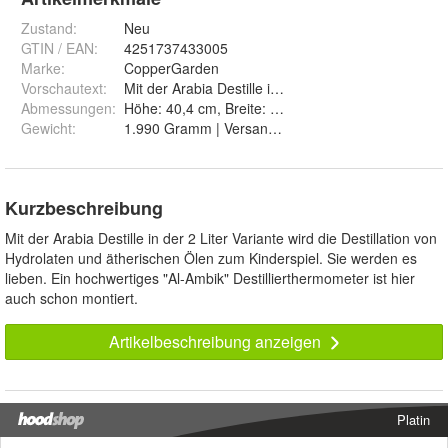
Zustand:
Neu
GTIN / EAN:
4251737433005
Marke:
CopperGarden
Vorschautext
:
Mit der Arabia Destille in der 2 Liter Variante wir
Abmessungen
:
Höhe: 40,4 cm, Breite: 36,9 cm, Tiefe: 17,9 cm
Gewicht
:
1.990 Gramm | Versandgewicht 2.300 Gramm
Kurzbeschreibung
Mit der Arabia Destille in der 2 Liter Variante wird die Destillation von
Hydrolaten und ätherischen Ölen zum Kinderspiel. Sie werden es
lieben. Ein hochwertiges "Al-Ambik" Destillierthermometer ist hier
auch schon montiert.
Artikelbeschreibung anzeigen
Platin