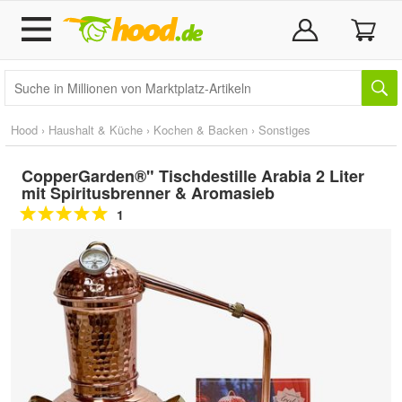
Hood
›
Haushalt & Küche
›
Kochen & Backen
›
Sonstiges
CopperGarden®" Tischdestille Arabia 2 Liter
mit Spiritusbrenner & Aromasieb
1