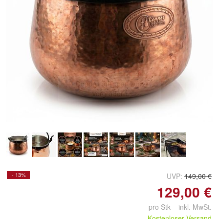
Doppelt antippen zum
vergrößern
- 13%
UVP:
149,00 €
129,00 €
pro Stk inkl. MwSt.
Kostenloser Versand