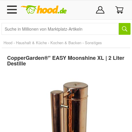
Hood
›
Haushalt & Küche
›
Kochen & Backen
›
Sonstiges
CopperGarden®" EASY Moonshine XL | 2 Liter
Destille