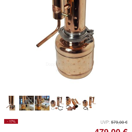
Doppelt antippen zum
vergrößern
- 17%
UVP:
579,00 €
479,00 €