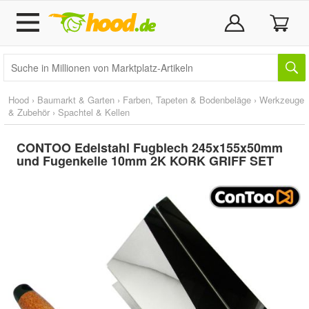
Hood
›
Baumarkt & Garten
›
Farben, Tapeten & Bodenbeläge
›
Werkzeuge
& Zubehör
›
Spachtel & Kellen
CONTOO Edelstahl Fugblech 245x155x50mm
und Fugenkelle 10mm 2K KORK GRIFF SET