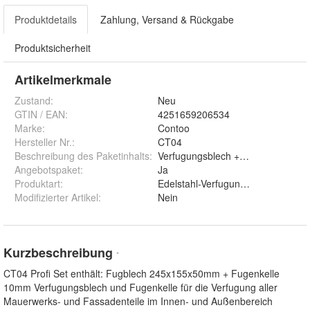
Produktdetails
Zahlung, Versand & Rückgabe
Produktsicherheit
Artikelmerkmale
Zustand:
Neu
GTIN / EAN:
4251659206534
Marke:
Contoo
Hersteller Nr.:
CT04
Beschreibung des Paketinhalts
:
Verfugungsblech + Fugenkelle 1
Angebotspaket
:
Ja
Produktart
:
Edelstahl-Verfugungsblech
Modifizierter Artikel
:
Nein
Kurzbeschreibung
*
CT04 Profi Set enthält: Fugblech 245x155x50mm + Fugenkelle
10mm Verfugungsblech und Fugenkelle für die Verfugung aller
Mauerwerks- und Fassadenteile im Innen- und Außenbereich