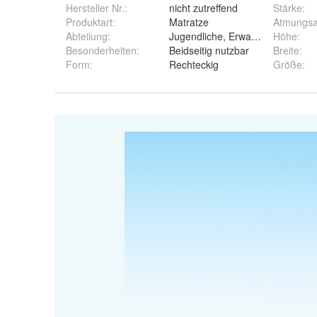
Hersteller Nr.:
nicht zutreffend
Stärke
:
Produktart
:
Matratze
Atmungsak
Abteilung
:
Jugendliche, Erwachsene
Höhe
:
Besonderheiten
:
Beidseitig nutzbar
Breite
:
Form
:
Rechteckig
Größe
: