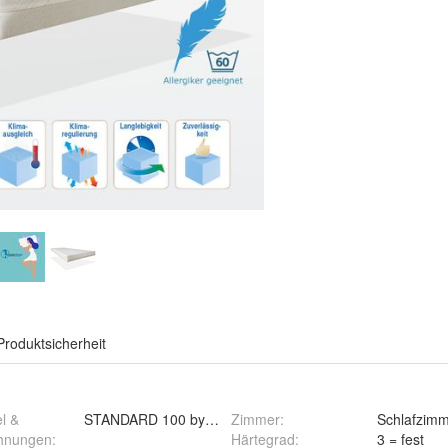
Produktsicherheit
l &
STANDARD 100 by OEKO-TEX
Zimmer
:
Schlafzim
hnungen
:
Härtegrad
:
3 = fest