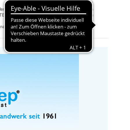
Markenkompatibilität
:
nicht zutreffend
ffend
Material
:
Komfortschaum
TESTENS 2 TAGE NACH LIEFERUNG AUSPACKEN
Matratzenart
:
Komfortschaum
 nach Bestellung