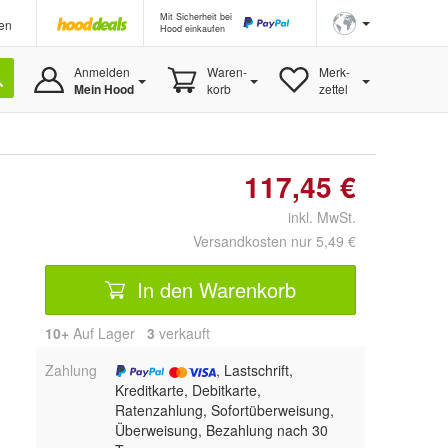
Mit Sicherheit bei
en
Hood einkaufen
Anmelden
Waren-
Merk-
Mein Hood
korb
zettel
117,45 €
inkl. MwSt.
Versandkosten nur 5,49 €
In den Warenkorb
10+
Auf Lager
3
 verkauft
Zahlung
, Lastschrift,
Kreditkarte, Debitkarte,
Ratenzahlung, Sofortüberweisung,
Überweisung, Bezahlung nach 30