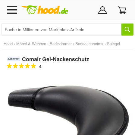
Hood
›
Möbel & Wohnen
›
Badezimmer
›
Badaccessoires
›
Spiegel
Comair Gel-Nackenschutz
4