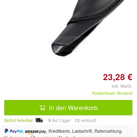
Doppelt antippen zum
vergrößern
23,28 €
inkl. MwSt.
Kostenloser Versand
In den Warenkorb
Sofort lieferbar
9
Auf Lager
13
 verkauft
,
, Kreditkarte, Lastschrift, Ratenzahlung,