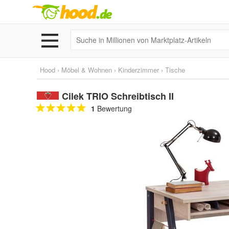
Hood
›
Möbel & Wohnen
›
Kinderzimmer
›
Tische
Cilek TRIO Schreibtisch II
1
Bewertung