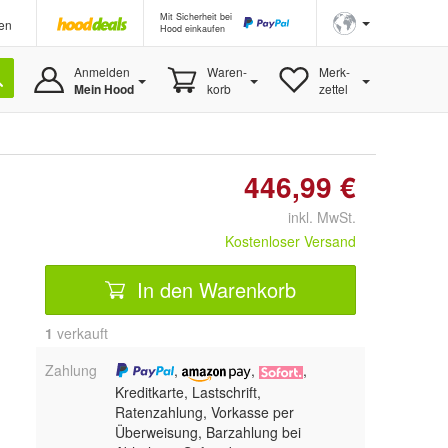
Mit Sicherheit bei
en
Hood einkaufen
Anmelden
Waren-
Merk-
Mein Hood
korb
zettel
446,99 €
inkl. MwSt.
Kostenloser Versand
In den Warenkorb
1
 verkauft
Zahlung
,
,
,
Kreditkarte, Lastschrift,
Ratenzahlung, Vorkasse per
Überweisung, Barzahlung bei