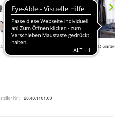
Cilek TRIO Bett mit Bettkasten, 100x200 cm
Cilek TRIO Gästebett Bettkasten
Cilek TRIO Garderobenstang
166,99 €
44,99 €
steller Nr.:
20.40.1101.00