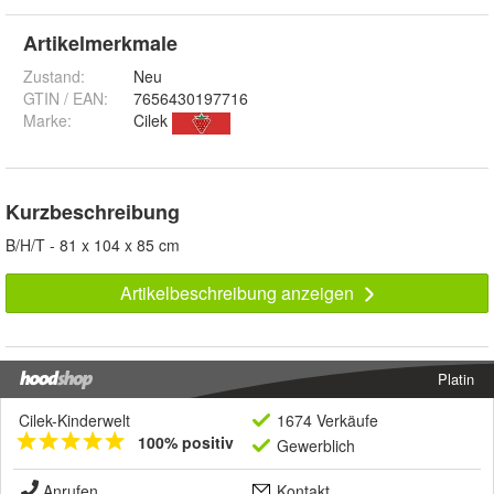
Artikelmerkmale
Zustand:
Neu
GTIN / EAN:
7656430197716
Marke:
Cilek
Kurzbeschreibung
B/H/T - 81 x 104 x 85 cm
Artikelbeschreibung anzeigen
Platin
Cilek-Kinderwelt
1674 Verkäufe
100% positiv
Gewerblich
Anrufen
Kontakt