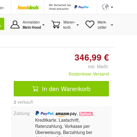
Mit Sicherheit bei
en
Hood einkaufen
Anmelden
Waren-
Merk-
Mein Hood
korb
zettel
346,99 €
inkl. MwSt.
Kostenloser Versand
In den Warenkorb
2
 verkauft
Zahlung
,
,
,
Kreditkarte, Lastschrift,
Ratenzahlung, Vorkasse per
Überweisung, Barzahlung bei