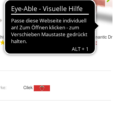
Cilek Romantic Dream Betthimmel
Cilek Romantic Bettkasten / Ausziehbett, 90x190 cm
Cilek Romantic Dream Ottom
166,99 €
144,99 €
rke:
Cilek