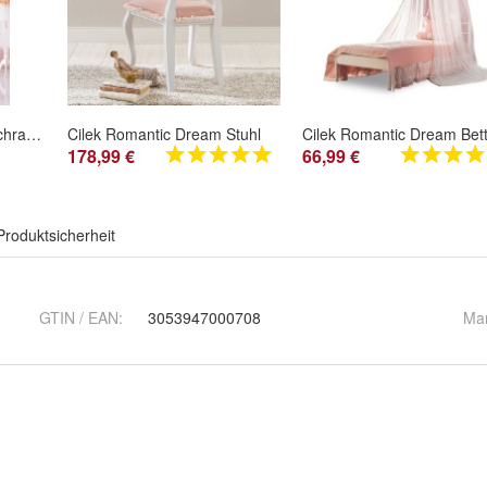
Cilek Romantic Kleiderschrank I, 3 - türig
Cilek Romantic Dream Stuhl
178,99 €
66,99 €
Produktsicherheit
GTIN / EAN:
3053947000708
Ma