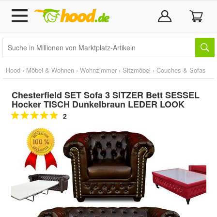
Hood
›
Möbel & Wohnen
›
Wohnzimmer
›
Sitzmöbel
›
Couches & Sofas
Chesterfield SET Sofa 3 SITZER Bett SESSEL
Hocker TISCH Dunkelbraun LEDER LOOK
2