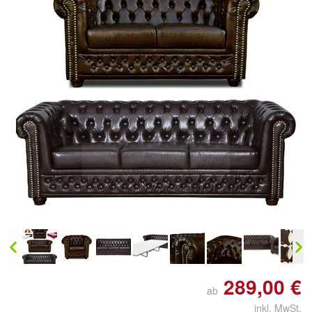
Doppelt antippen zum
vergrößern
289,00 €
ab
inkl. MwSt.