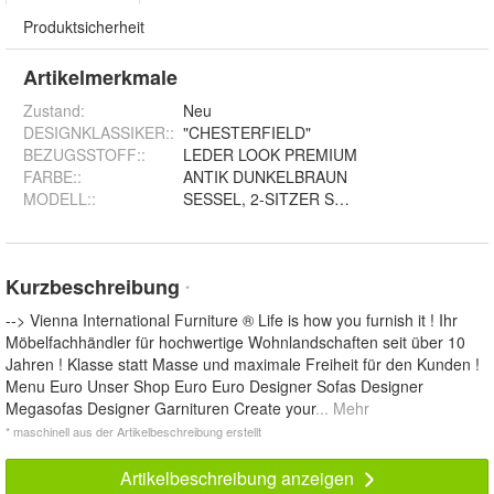
Produktsicherheit
Artikelmerkmale
Zustand:
Neu
DESIGNKLASSIKER:
:
"CHESTERFIELD"
BEZUGSSTOFF:
:
LEDER LOOK PREMIUM
FARBE:
:
ANTIK DUNKELBRAUN
MODELL:
:
SESSEL, 2-SITZER SOFA, 3-SITZER SOFA
Kurzbeschreibung
*
--> Vienna International Furniture ® Life is how you furnish it ! Ihr
Möbelfachhändler für hochwertige Wohnlandschaften seit über 10
Jahren ! Klasse statt Masse und maximale Freiheit für den Kunden !
Menu Euro Unser Shop Euro Euro Designer Sofas Designer
Megasofas Designer Garnituren Create your
... Mehr
* maschinell aus der Artikelbeschreibung erstellt
Artikelbeschreibung anzeigen