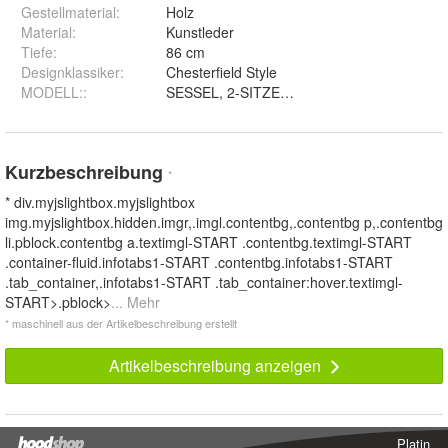
Gestellmaterial
:
Holz
Material
:
Kunstleder
Tiefe
:
86 cm
Designklassiker
:
Chesterfield Style
MODELL:
:
Kurzbeschreibung
*
* div.myjslightbox.myjslightbox
img.myjslightbox.hidden.imgr,.imgl.contentbg,.contentbg p,.contentbg
li.pblock.contentbg a.textimgl-START .contentbg.textimgl-START
.container-fluid.infotabs1-START .contentbg.infotabs1-START
.tab_container,.infotabs1-START .tab_container:hover.textimgl-
START>.pblock>
... Mehr
* maschinell aus der Artikelbeschreibung erstellt
Artikelbeschreibung anzeigen
Platin