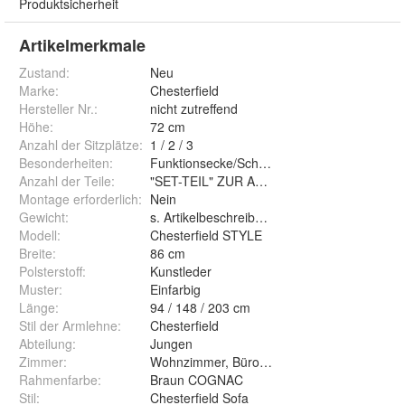
Produktsicherheit
Artikelmerkmale
Zustand:
Neu
Marke:
Chesterfield
Hersteller Nr.:
nicht zutreffend
Höhe
:
72 cm
Anzahl der Sitzplätze
:
1 / 2 / 3
Besonderheiten
:
Funktionsecke/Schlaffunktion
Anzahl der Teile
:
"SET-TEIL" ZUR AUSWAHL
Montage erforderlich
:
Nein
Gewicht
:
s. Artikelbeschreibung
Modell
:
Chesterfield STYLE
Breite
:
86 cm
Polsterstoff
:
Kunstleder
Muster
:
Einfarbig
Länge
:
94 / 148 / 203 cm
Stil der Armlehne
:
Chesterfield
Abteilung
:
Jungen
Zimmer
:
Wohnzimmer, Büro, Jugendzimmer
Rahmenfarbe
:
Braun COGNAC
Stil
:
Chesterfield Sofa