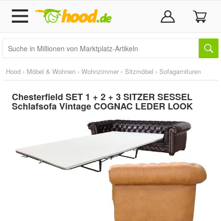
Hood
›
Möbel & Wohnen
›
Wohnzimmer
›
Sitzmöbel
›
Sofagarnituren
Chesterfield SET 1 + 2 + 3 SITZER SESSEL
Schlafsofa Vintage COGNAC LEDER LOOK