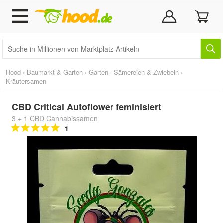
Hood
›
Baumarkt & Garten
›
Garten
›
Sämereien & Zwiebeln
›
Kräutersamen
CBD Critical Autoflower feminisiert
3 + 1 CBD Cannabissamen
1