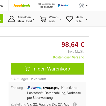
Mit Sicherheit bei
en
Hood einkaufen
Anmelden
Waren-
Merk-
Mein Hood
korb
zettel
98,64 €
inkl. MwSt.
Kostenloser Versand
In den Warenkorb
5
Auf Lager
2
 verkauft
Zahlung
,
, Kreditkarte,
Lastschrift, Ratenzahlung, Vorkasse
per Überweisung
Zustellung
Sa, 22. Aug. bis Do, 27. Aug.