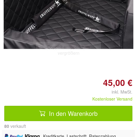
Doppelt antippen zum
vergrößern
45,00 €
inkl. MwSt.
Kostenloser Versand
In den Warenkorb
80
 verkauft
,
, Kreditkarte, Lastschrift, Ratenzahlung,