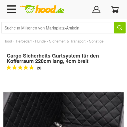
Hood
›
Tierbedarf
›
Hunde
›
Sicherheit & Transport
›
Sonstige
Cargo Sicherheits Gurtsystem für den
Kofferraum 220cm lang, 4cm breit
26