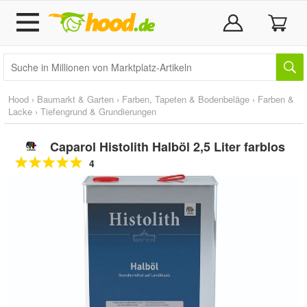
Hood
›
Baumarkt & Garten
›
Farben, Tapeten & Bodenbeläge
›
Farben &
Lacke
›
Tiefengrund & Grundierungen
Caparol Histolith Halböl 2,5 Liter farblos
4