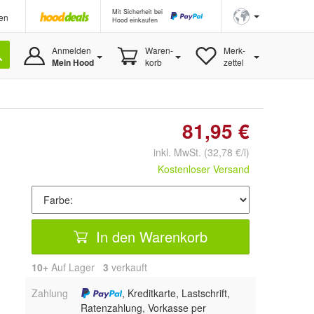
Mit Sicherheit bei
en
Hood einkaufen
Anmelden
Waren-
Merk-
Mein Hood
korb
zettel
81,95 €
inkl. MwSt.
(32,78 €/l)
Kostenloser Versand
In den Warenkorb
10+
Auf Lager
3
 verkauft
Zahlung
, Kreditkarte, Lastschrift,
Ratenzahlung, Vorkasse per