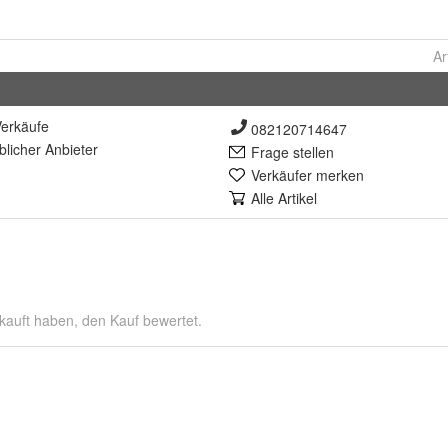
Ar
erkäufe
082120714647
lich
er Anbieter
Frage stellen
Verkäufer merken
Alle Artikel
kauft haben, den Kauf bewertet.