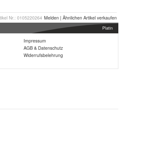
tikel Nr.:
0105220264
Melden
|
Ähnlichen
Artikel verkaufen
Platin
Impressum
AGB
&
Datenschutz
Widerrufsbelehrung