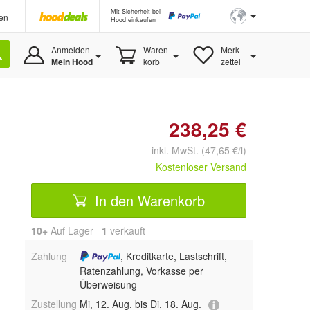
Mit Sicherheit bei
en
Hood einkaufen
Anmelden
Waren-
Merk-
Mein Hood
korb
zettel
238,25 €
inkl. MwSt. (47,65 €/l)
Kostenloser Versand
In den Warenkorb
10+
Auf Lager
1
 verkauft
Zahlung
, Kreditkarte, Lastschrift,
Ratenzahlung, Vorkasse per
Überweisung
Zustellung
Mi, 12. Aug. bis Di, 18. Aug.