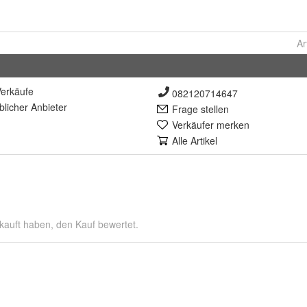
Ar
erkäufe
082120714647
lich
er Anbieter
Frage stellen
Verkäufer merken
Alle Artikel
kauft haben, den Kauf bewertet.