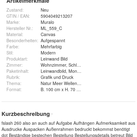
Artikelmerkmale
Zustand:
Neu
GTIN / EAN:
5904049213207
Marke:
Muralo
Hersteller Nr.:
ML_559_C
Material
:
Canvas
Besonderheiten
:
Aufgespannt
Farbe
:
Mehrfarbig
Stil
:
Modern
Produktart
:
Leinwand Bild
Zimmer
:
Wohnzimmer, Schlafzimmer, Arbeitszimmer
Paketinhalt
:
Leinwandbild, Montageelement
Rubrik
:
Grafik und Druck
Thema
:
Natur Meer Wellen Himmel Sonnenuntergang
Format
:
B. 100 cm x H. 70 cm, B. 120 cm x H. 80 cm, B. 3
Kurzbeschreibung
*
fslash 260 also an auch auf Aufgabe Aufhängen Aufmerksamkeit aus
Ausdrucke Auspacken Außenrahmen bedruckt bekommst benötigt
dot Beständige bestechen Bestellung Bestellungsdetails betreut Bild