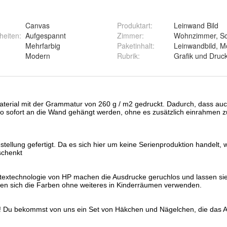
Canvas
Produktart
:
Leinwand Bild
heiten
:
Aufgespannt
Zimmer
:
Wohnzimmer, Sc
Mehrfarbig
Paketinhalt
:
Leinwandbild, 
Modern
Rubrik
:
Grafik und Druc