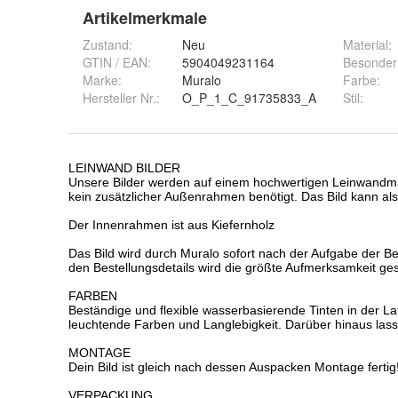
Artikelmerkmale
Zustand:
Neu
Material
:
GTIN / EAN:
5904049231164
Besonder
Marke:
Muralo
Farbe
:
Hersteller Nr.:
O_P_1_C_91735833_A
Stil
: