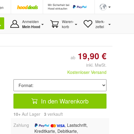
Mit Sicherheit bei
en
Hood einkaufen
Anmelden
Waren-
Merk-
Mein Hood
korb
zettel
19,90 €
ab
inkl. MwSt.
Kostenloser Versand
In den Warenkorb
10+
Auf Lager
3
 verkauft
Zahlung
, Lastschrift,
Kreditkarte, Debitkarte,