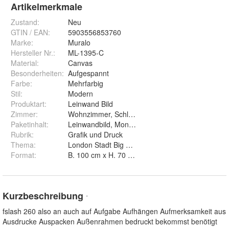
Artikelmerkmale
Zustand:
Neu
GTIN / EAN:
5903556853760
Marke:
Muralo
Hersteller Nr.:
ML-1395-C
Material
:
Canvas
Besonderheiten
:
Aufgespannt
Farbe
:
Mehrfarbig
Stil
:
Modern
Produktart
:
Leinwand Bild
Zimmer
:
Wohnzimmer, Schlafzimmer, Arbeitszimmer
Paketinhalt
:
Leinwandbild, Montageelement
Rubrik
:
Grafik und Druck
Thema
:
London Stadt Big Ben Stra§e
Format
:
B. 100 cm x H. 70 cm, B. 120 cm x H. 80 cm, B. 3
Kurzbeschreibung
*
fslash 260 also an auch auf Aufgabe Aufhängen Aufmerksamkeit aus
Ausdrucke Auspacken Außenrahmen bedruckt bekommst benötigt