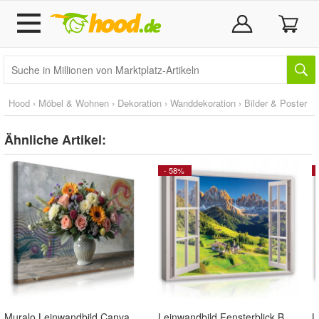
Hood
›
Möbel & Wohnen
›
Dekoration
›
Wanddekoration
›
Bilder & Poster
Ähnliche Artikel:
- 58%
Muralo Leinwandbild Canvas für Wohnzimmer Blumenstrauß in Vase Ornamenten
Leinwandbild Fensterblick Berge Wandbilder Wandbild Canvas Leinwand Bilder Wohnzimmer