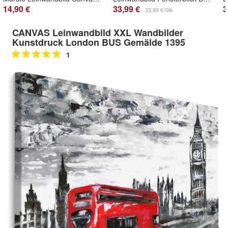
14,90 €
33,99 €
3
33,99 €/Stk
CANVAS Leinwandbild XXL Wandbilder
Kunstdruck London BUS Gemälde 1395
1