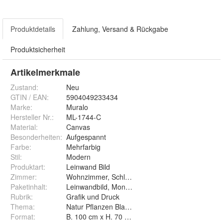
Produktdetails
Zahlung, Versand & Rückgabe
Produktsicherheit
Artikelmerkmale
Zustand:
Neu
GTIN / EAN:
5904049233434
Marke:
Muralo
Hersteller Nr.:
ML-1744-C
Material
:
Canvas
Besonderheiten
:
Aufgespannt
Farbe
:
Mehrfarbig
Stil
:
Modern
Produktart
:
Leinwand Bild
Zimmer
:
Wohnzimmer, Schlafzimmer, Arbeitszimmer
Paketinhalt
:
Leinwandbild, Montageelement
Rubrik
:
Grafik und Druck
Thema
:
Natur Pflanzen Blaetter Monstera Exotisch
Format
:
B. 100 cm x H. 70 cm, B. 120 cm x H. 80 cm, B. 3