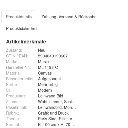
Produktdetails
Zahlung, Versand & Rückgabe
Produktsicherheit
Artikelmerkmale
Zustand:
Neu
GTIN / EAN:
5904049190607
Marke:
Muralo
Hersteller Nr.:
ML-1193-C
Material
:
Canvas
Besonderheiten
:
Aufgespannt
Farbe
:
Mehrfarbig
Stil
:
Modern
Produktart
:
Leinwand Bild
Zimmer
:
Wohnzimmer, Schlafzimmer, Arbeitszimmer
Paketinhalt
:
Leinwandbild, Montageelement
Rubrik
:
Grafik und Druck
Thema
:
Paris Stadt Eiffelturm Bruecke Fluss
Format
:
B. 100 cm x H. 70 cm, B. 120 cm x H. 80 cm, B. 3